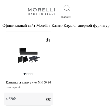
Казань
Официальный сайт Morelli в Казани
Каталог дверной фурниту
Комплект дверных ручек MH-56-S6 BL с заверткой MH-WC-S6 BL + магнитный з
цвет черный
4 620₽
еще