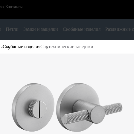
во
Контакты
и
Петли
Замки и защелки
Скобяные изделия
Раздвижные 
ры
Скобяные изделия
Сантехнические завертки