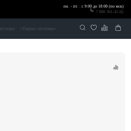
пн. - пт. : с 9:00 до 18:00 (по мск)
7 800 301-41-02
системы
«Умные системы»