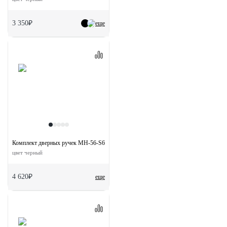
3 350₽
еще
Комплект дверных ручек MH-56-S6 BL с заверткой MH-WC-S6 BL + магнитный з
цвет черный
4 620₽
еще