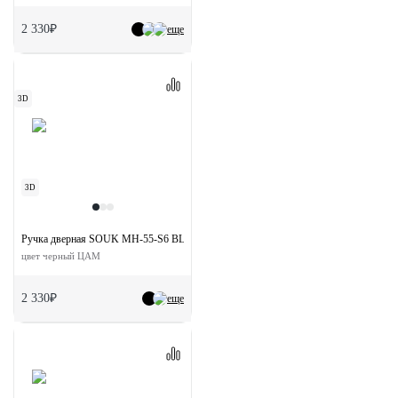
2 330₽
еще
3D
3D
Ручка дверная SOUK MH-55-S6 BL раздельная на квадратной розетке
цвет черный ЦАМ
2 330₽
еще