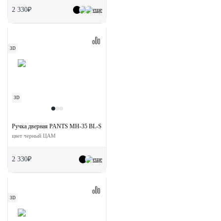
2 330₽
еще
3D
3D
Ручка дверная PANTS MH-35 BL-S раздельная на квадратной розетке
цвет черный ЦАМ
2 330₽
еще
3D