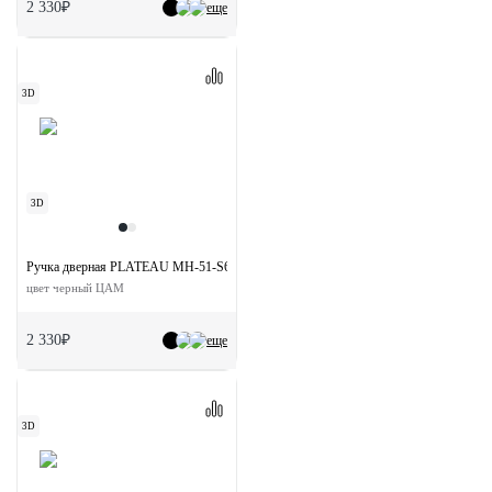
2 330₽
еще
3D
3D
Ручка дверная PLATEAU MH-51-S6 BL на квадратной розетке
цвет черный ЦАМ
2 330₽
еще
3D