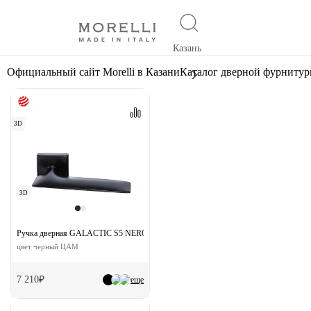
Казань
Официальный сайт Morelli в Казани
Каталог дверной фурниту
3D
3D
Ручка дверная GALACTIC S5 NERO раздельная на квадртаной розетке
цвет черный ЦАМ
7 210₽
еще