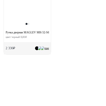
Ручка дверная MAGLEV MH-52-S6 BL на квадратной розетке
цвет черный ЦАМ
2 330₽
еще