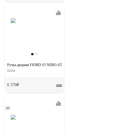
Ручка дверная FIORD S5 NERO-ST на квадратной розетке цвет черный soft-touch
ЦАМ
6 370₽
еще
3D