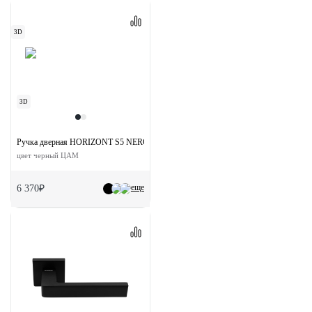
3D
3D
Ручка дверная HORIZONT S5 NERO раздельная на квадратной розетке
цвет черный ЦАМ
еще
6 370₽