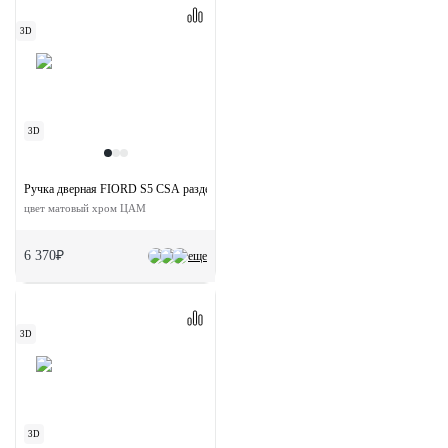
3D
3D
Ручка дверная FIORD S5 CSA раздельная на квадратной розетке
цвет матовый хром ЦАМ
6 370₽
еще
3D
3D