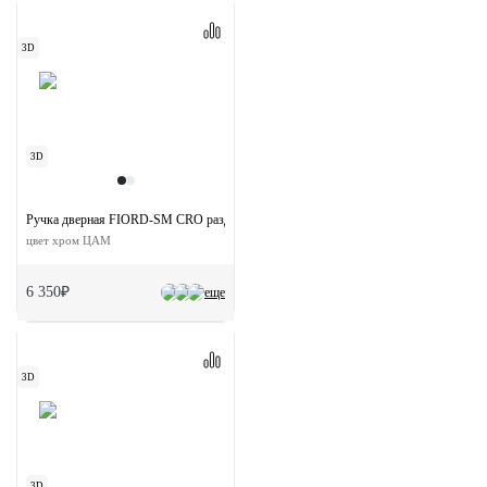
3D
3D
Ручка дверная FIORD-SM CRO раздельная без розетки
цвет хром ЦАМ
6 350₽
еще
3D
3D