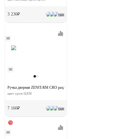
3 230₽
еще
3D
3D
Ручка дверная ZENIT-RM CRO раздельная без розетки
цвет хром ЦАМ
7 160₽
еще
3D