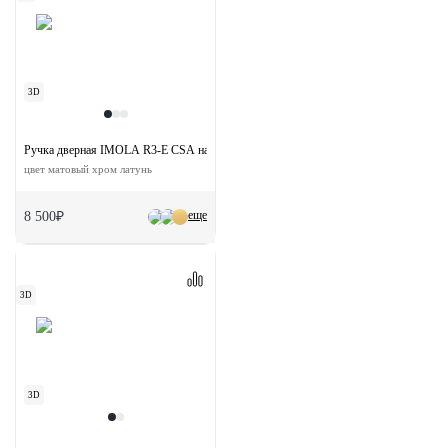
3D
Ручка дверная IMOLA R3-E CSA на круглой розетке
цвет матовый хром латунь
еще
8 500₽
3D
3D