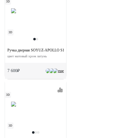
3D
3D
Ручка дверная SOYUZ-APOLLO S1-E SSS на квадратной розетке
цвет матовый хром латунь
7 600₽
еще
3D
3D