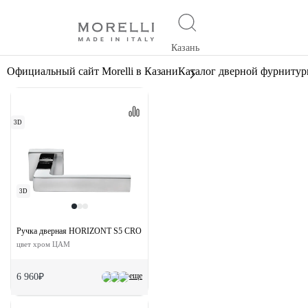
Казань
Официальный сайт Morelli в Казани
Каталог дверной фурниту
3D
3D
Ручка дверная HORIZONT S5 CRO раздельная на квадратной розетке
цвет хром ЦАМ
еще
6 960₽