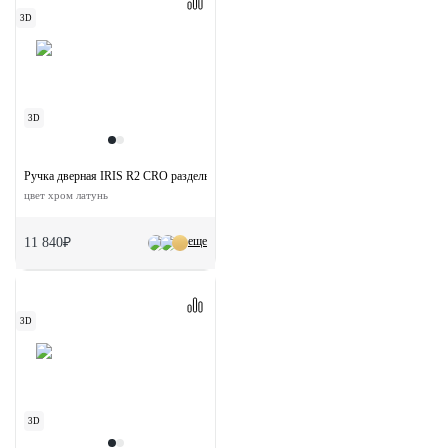
3D
3D
Ручка дверная IRIS R2 CRO раздельная на круглой розетке
цвет хром латунь
еще
11 840₽
3D
3D