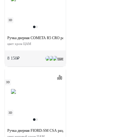
3D
Ручка дверная COMETA R5 CRO раздельная на круглой розетке
цвет хром ЦАМ
8 150₽
еще
3D
3D
Ручка дверная FIORD-SM CSA раздельная без розетки
цвет матовый хром ЦАМ