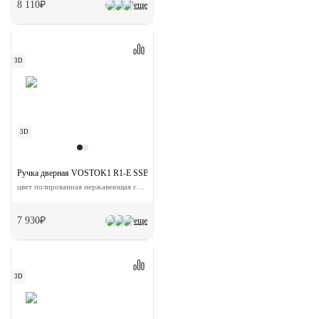
8 110₽
еще
3D
3D
Ручка дверная VOSTOK1 R1-E SSB на круглой розетке
цвет полированная нержавеющая сталь сталь
7 930₽
еще
3D