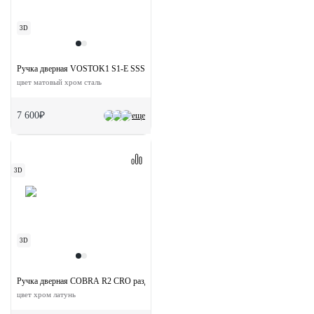
3D
Ручка дверная VOSTOK1 S1-E SSS на квадратной розетке
цвет матовый хром сталь
7 600₽
еще
3D
3D
Ручка дверная COBRA R2 CRO раздельная на круглой розетке
цвет хром латунь