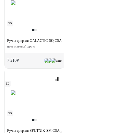
3D
Ручка дверная GALACTIC-SQ CSA раздельная на квадратной розетке
цвет матовый хром
7 210₽
еще
3D
3D
Ручка дверная SPUTNIK-SM CSA раздельная без розетки