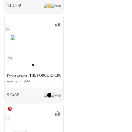
еще
14 420₽
3D
3D
Ручка дверная THE FORCE R5 CRO раздельная на круглой розетке
цвет хром ЦАМ
9 940₽
еще
3D