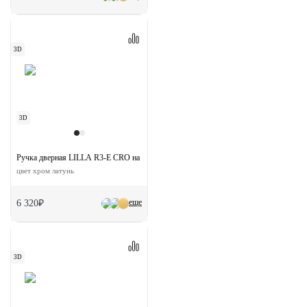
3D
3D
Ручка дверная LILLA R3-E CRO на круглой розетке
цвет хром латунь
еще
6 320₽
3D