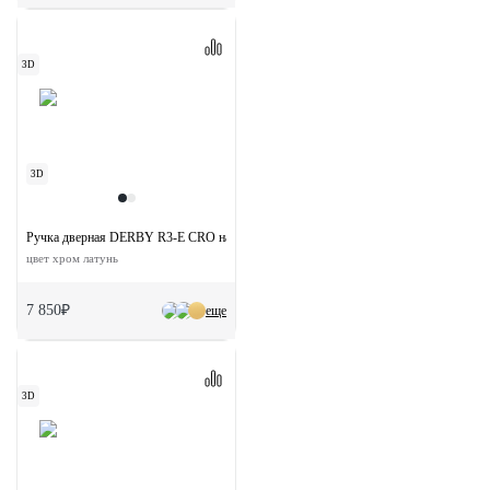
3D
3D
Ручка дверная DERBY R3-E CRO на круглой розетке
цвет хром латунь
7 850₽
еще
3D