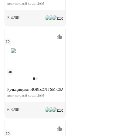
цвет матовый хром ЦАМ
3 420₽
еще
3D
3D
Ручка дверная HORIZONT-SM CSA раздельная без розетки
цвет матовый хром ЦАМ
6 320₽
еще
3D