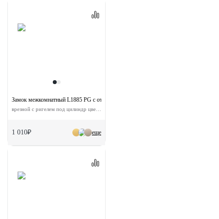
Замок межкомнатный L1885 PG с ответной планкой
врезной с ригелем под цилиндр цвет золото
1 010₽
еще