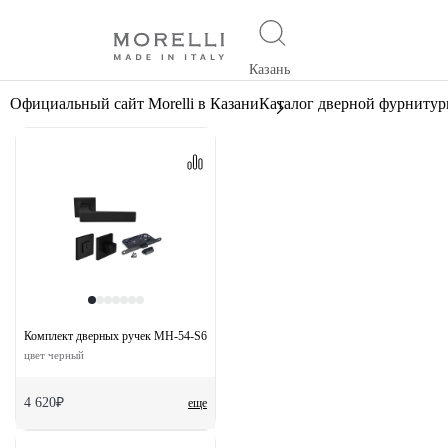
Казань
Официальный сайт Morelli в Казани
Каталог дверной фурниту
Комплект дверных ручек MH-54-S6 BL с заверткой MH-WC-S6 BL + замок M1895
цвет черный
4 620₽
еще