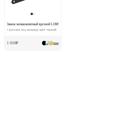
Замок межкомнатный врезной L1885 BL с ответной планкой
с ригелем под цилиндр цвет черный
1 010₽
еще