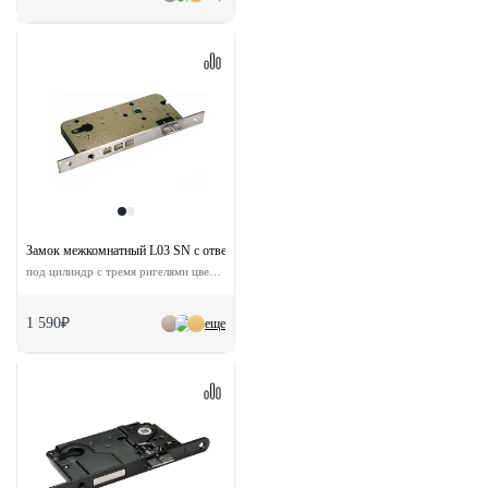
Замок межкомнатный L03 SN с ответной планкой
под цилиндр с тремя ригелями цвет никель матовый
1 590₽
еще