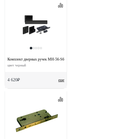
Комплект дверных ручек MH-56-S6 BL с заверткой MH-WC-S6 BL + магнитный з
цвет черный
4 620₽
еще