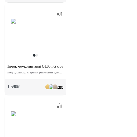
Замок межкомнатный OL03 PG с ответной планкой
под цилиндр с тремя ригелями цвет золото
1 590₽
еще