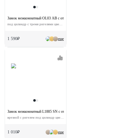
Замок межкомнатный OL03 AB с ответной планкой
под цилиндр с тремя ригелями цвет античная бронза
1 590₽
еще
Замок межкомнатный L1885 SN с ответной планкой
врезной с ригелем под цилиндр цвет никель
1 010₽
еще