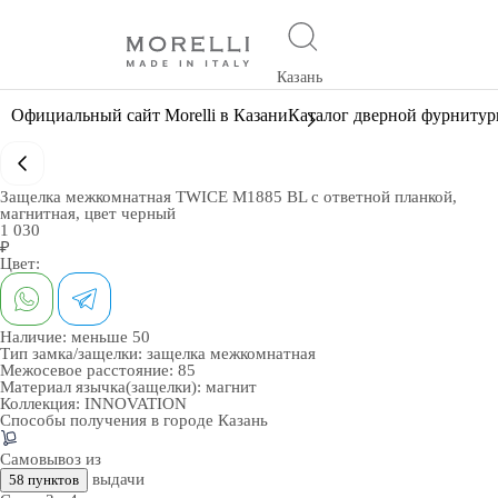
Казань
Официальный сайт Morelli в Казани
Каталог дверной фурниту
Защелка межкомнатная TWICE M1885 BL с ответной планкой,
магнитная, цвет черный
1 030
₽
Цвет:
Наличие:
меньше 50
Тип замка/защелки:
защелка межкомнатная
Межосевое расстояние:
85
Материал язычка(защелки):
магнит
Коллекция:
INNOVATION
Способы получения в городе
Казань
Самовывоз из
выдачи
58 пунктов