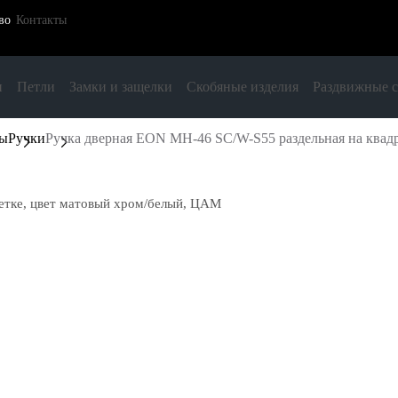
во
Контакты
и
Петли
Замки и защелки
Скобяные изделия
Раздвижные 
ры
Ручки
Ручка дверная EON MH-46 SC/W-S55 раздельная на квад
етке, цвет матовый хром/белый, ЦАМ