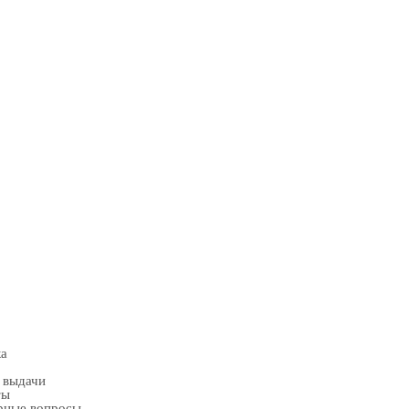
ка
 выдачи
ты
рные вопросы