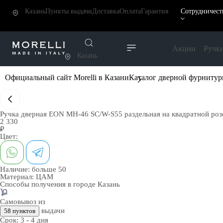
Казань
Пункты выдачи
Доставка
Оплата
Гарантия
Сотрудничест
Акции
Ручк
Казань
Официальный сайт Morelli в Казани
Каталог дверной фурниту
Ручка дверная EON MH-46 SC/W-S55 раздельная на квадратной роз
2 330
₽
Цвет:
Наличие:
больше 50
Материал:
ЦАМ
Способы получения в городе
Казань
Самовывоз из
выдачи
58 пунктов
Срок:
3 - 4 дня