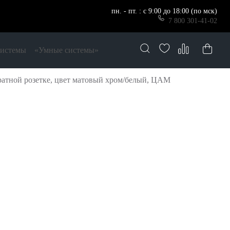
пн. - пт. : с 9:00 до 18:00 (по мск)
7 800 301-41-02
системы
«Умные системы»
ратной розетке, цвет матовый хром/белый, ЦАМ