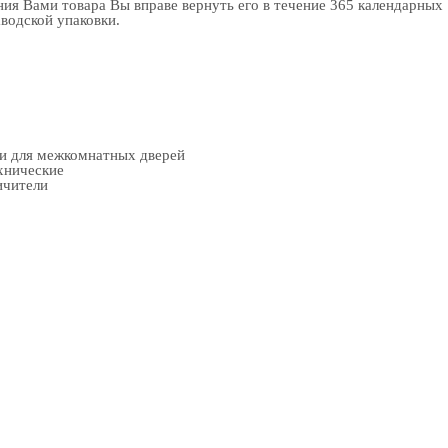
ия Вами товара Вы вправе вернуть его в течение 365 календарных
аводской упаковки.
ки для межкомнатных дверей
хнические
ичители