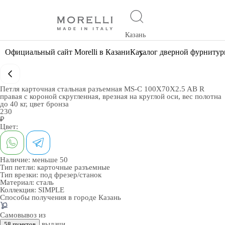
Казань
Официальный сайт Morelli в Казани
Каталог дверной фурниту
Петля карточная стальная разъемная MS-C 100X70X2.5 AB R
правая с короной скругленная, врезная на круглой оси, вес полотна
до 40 кг, цвет бронза
230
₽
Цвет:
Наличие:
меньше 50
Тип петли:
карточные разъемные
Тип врезки:
под фрезер/станок
Материал:
сталь
Коллекция:
SIMPLE
Способы получения в городе
Казань
Самовывоз из
выдачи
58 пунктов